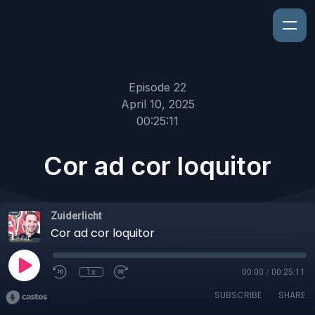
Episode 22
April 10, 2025
00:25:11
Cor ad cor loquitor
Zuiderlicht
Cor ad cor loquitor
1x
00:00
/
00:25:11
SUBSCRIBE
SHARE