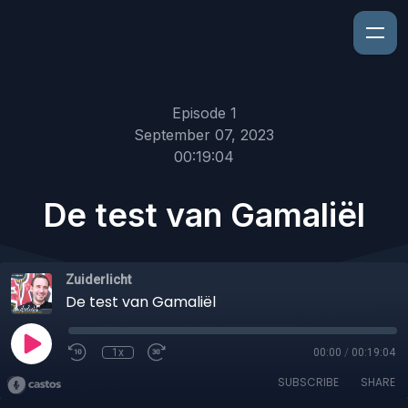
Episode 1
September 07, 2023
00:19:04
De test van Gamaliël
Zuiderlicht
De test van Gamaliël
1x
00:00
/
00:19:04
SUBSCRIBE
SHARE