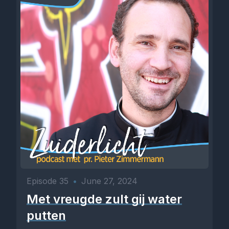
Episode 35
•
June 27, 2024
Met vreugde zult gij water
putten