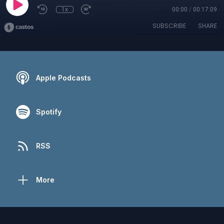
1x
00:00
/
00:17:09
SUBSCRIBE
SHARE
Apple Podcasts
Spotify
RSS
More