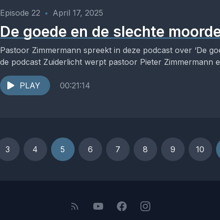
Episode 22
•
April 17, 2025
De goede en de slechte moord
Pastoor Zimmermann spreekt in deze podcast over ‘De go
de podcast Zuiderlicht werpt pastoor Pieter Zimmermann een
PLAY
00:21:14
3
4
5
6
7
8
9
10