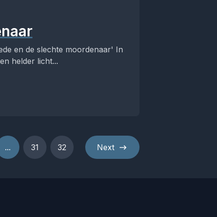
enaar
ede en de slechte moordenaar' In
 helder licht...
...
31
32
Next